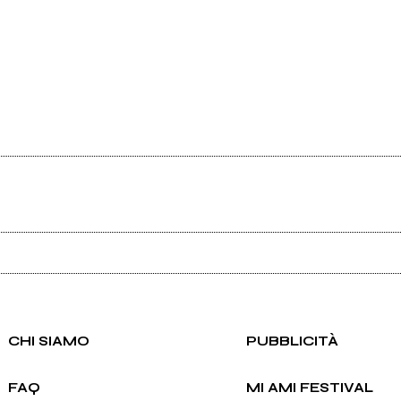
Ancora nessun utente amministra questa pagina, puoi farlo tu.
Richiedi la gestione
CHI SIAMO
PUBBLICITÀ
FAQ
MI AMI FESTIVAL