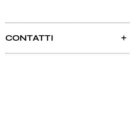
CONTATTI
Ancora nessun utente amministra questa pagina,
puoi farlo tu.
Richiedi la gestione