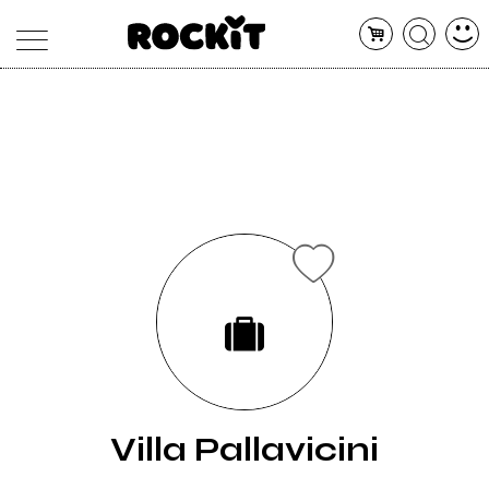
MAGAZINE
DATABASE
ARTICOLI
CONCERTI
ARTISTI
SHOP
RADIO
Villa Pallavicini