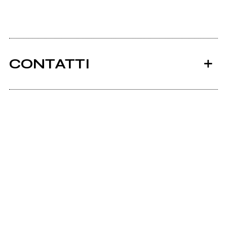
CONTATTI
Ancora nessun utente amministra questa pagina,
puoi farlo tu.
Richiedi la gestione