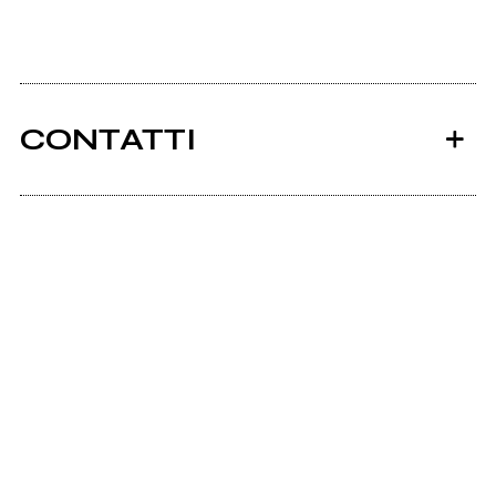
CONTATTI
Ancora nessun utente amministra questa pagina,
puoi farlo tu.
Richiedi la gestione