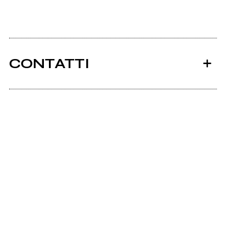
CONTATTI
Ancora nessun utente amministra questa pagina,
puoi farlo tu.
Richiedi la gestione