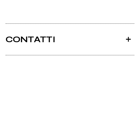
CONTATTI
Ancora nessun utente amministra questa pagina,
puoi farlo tu.
Richiedi la gestione