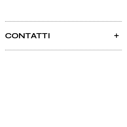
CONTATTI
Ancora nessun utente amministra questa pagina,
puoi farlo tu.
Richiedi la gestione