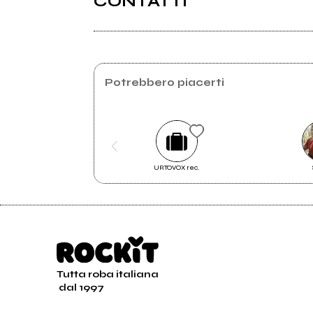
CONTATTI
Spotify
Youtube
2020
Potrebbero piacerti
Vinny Elia
URTOVOX rec.
Un pensiero nell' anima
Tutta roba italiana
dal 1997