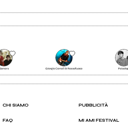
Scrivi all'utente che amministra la pagina.
Sonars
Giorgio Canali & Rossofuoco
Psicolo
Vinny Elia
Invia messaggio
CHI SIAMO
PUBBLICITÀ
FAQ
MI AMI FESTIVAL