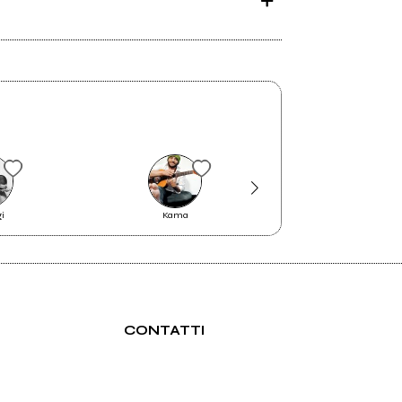
gi
Kama
PicPus
CONTATTI