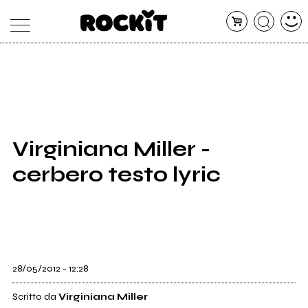
MAGAZINE
DATABASE
ARTICOLI
CONCERTI
ARTISTI
SHOP
Virginiana Miller -
RADIO
cerbero testo lyric
28/05/2012 - 12:28
Scritto da
Virginiana Miller