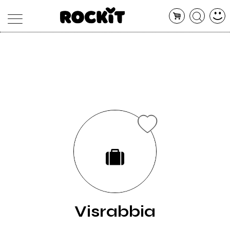
MAGAZINE
DATABASE
ARTICOLI
CONCERTI
ARTISTI
SHOP
RADIO
Visrabbia