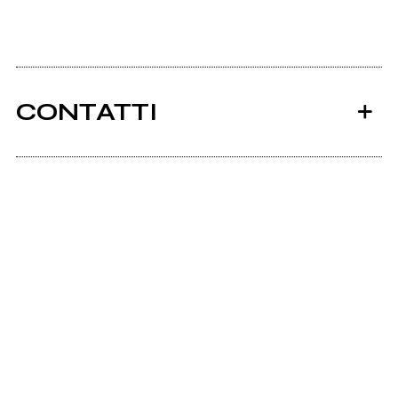
CONTATTI
Ancora nessun utente amministra questa pagina,
puoi farlo tu.
Richiedi la gestione