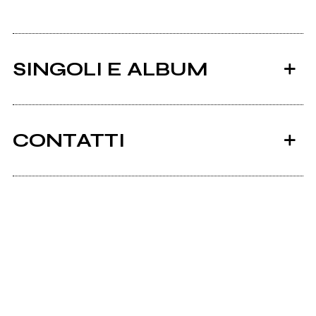
SINGOLI E ALBUM
CONTATTI
Ancora nessun utente amministra questa pagina,
puoi farlo tu.
2026
2023
Richiedi la gestione
Nagual
Merging Beats
If Only
Come crepe