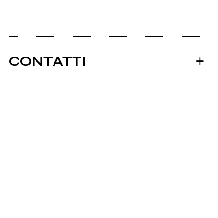
CONTATTI
Ancora nessun utente amministra questa pagina,
puoi farlo tu.
Richiedi la gestione