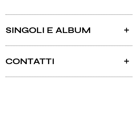
SINGOLI E ALBUM
CONTATTI
Ancora nessun utente amministra questa pagina,
puoi farlo tu.
2012
2004
Richiedi la gestione
Lule Kaine
Lule Kaine
Quiet Volcanoes
s/t