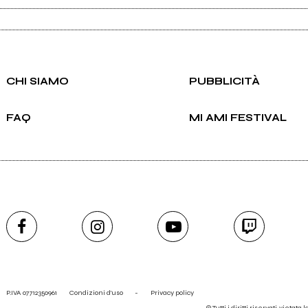
CHI SIAMO
PUBBLICITÀ
FAQ
MI AMI FESTIVAL
P.IVA 07712350961
Condizioni d'uso
-
Privacy policy
© Tutti i diritti riservati, vietata