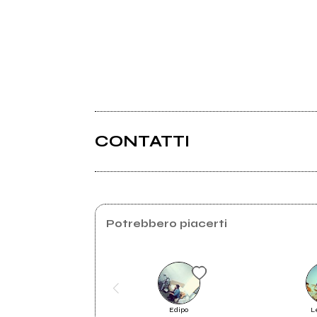
CONTATTI
Digilander.iol.it
Potrebbero piacerti
Edipo
L