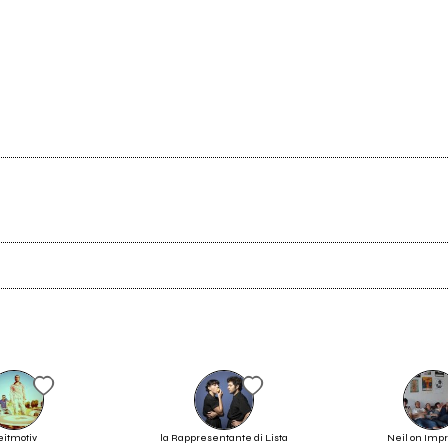
Ancora nessun utente amministra questa pagina, puoi farlo tu.
Richiedi la gestione
eitmotiv
la Rappresentante di Lista
Neil on Imp