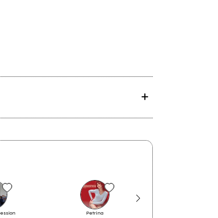
ression
Petrina
Fabri Fibra