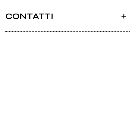
CONTATTI
Wayouteventi.it
Scrivi all'utente che amministra la pagina.
Invia messaggio