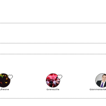
Scrivi all'utente che amministra la pagina.
Invia messaggio
ufresne
Grenouille
Gianmarco Ma