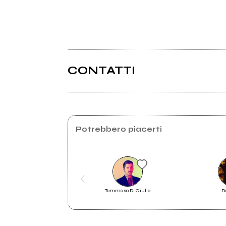
CONTATTI
Potrebbero piacerti
Tommaso Di Giulio
D