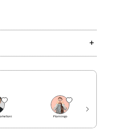
rtelloni
Flamingo
Tommaso Paradis