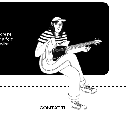
are nei
ng, farti
ylist.
CONTATTI