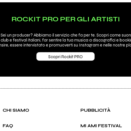
ROCKIT PRO PER GLI ARTISTI
 Sei un producer? Abbiamo il servizio che fa per te. Scopri come suon
 club e festival italiani, far sentire la tua musica a discografici e booki
sire, essere intervistato e promuoverti su Instagram e nelle nostre pla
Scopri Rockit PRO
CHI SIAMO
PUBBLICITÀ
FAQ
MI AMI FESTIVAL