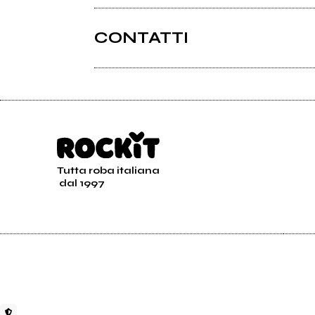
CONTATTI
Bandcamp
Tutta roba italiana
2014
2013
dal 1997
WERNER
mons
Down Below On Your Own
33