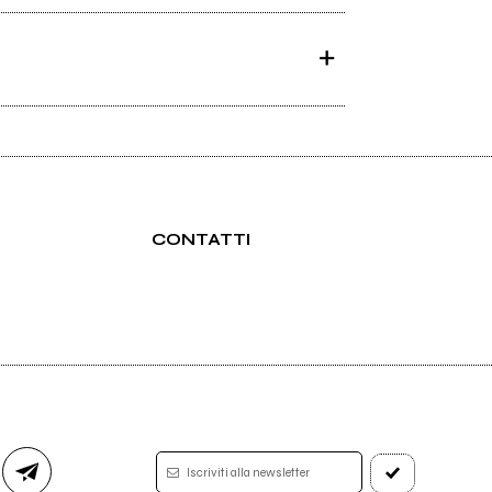
CONTATTI
bute
Iscriviti alla newsletter