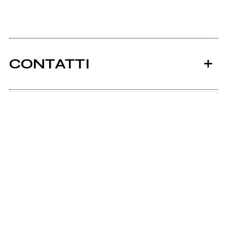
CONTATTI
Ancora nessun utente amministra questa pagina,
puoi farlo tu.
Richiedi la gestione