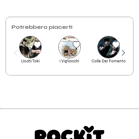
Potrebbero piacerti
Uochi Toki
I Vigliacchi
Colle Der Fomento
Th