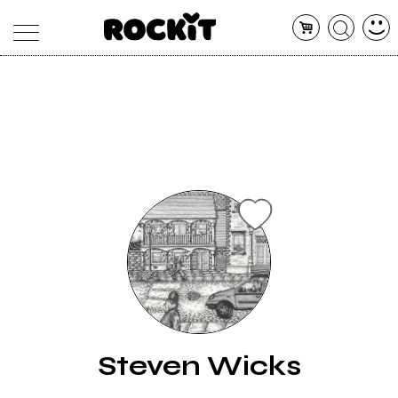
MAGAZINE
DATABASE
ARTICOLI
CONCERTI
ARTISTI
SHOP
RADIO
Steven Wicks