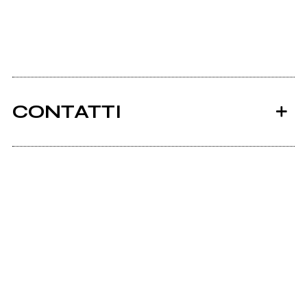
CONTATTI
Ancora nessun utente amministra questa pagina,
puoi farlo tu.
Richiedi la gestione