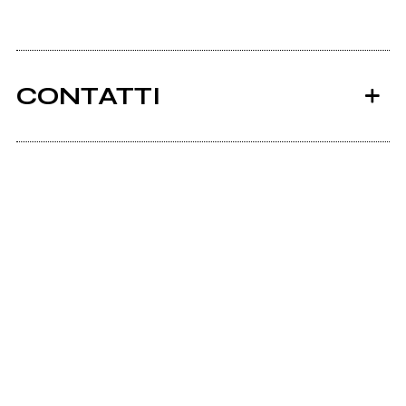
CONTATTI
Woodypuppets.it
Ancora nessun utente amministra questa pagina,
puoi farlo tu.
Richiedi la gestione