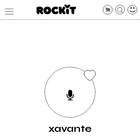
MAGAZINE
DATABASE
ARTICOLI
CONCERTI
ARTISTI
SHOP
RADIO
xavante