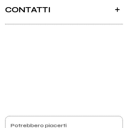
CONTATTI
Scrivi all'utente che amministra la pagina.
Invia messaggio
Potrebbero piacerti