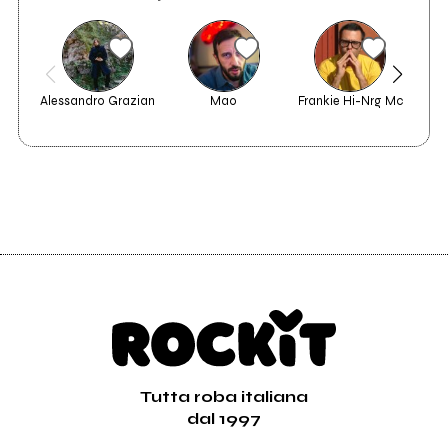
Alessandro Grazian
Mao
Frankie Hi-Nrg Mc
B
Tutta roba italiana
dal 1997