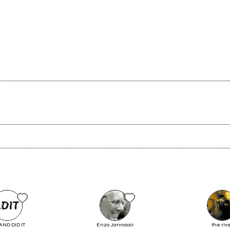
Ancora nessun utente amministra questa pagina, puoi farlo tu.
Richiedi la gestione
AND DID IT
Enzo Jannacci
the riv