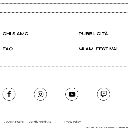
CHI SIAMO
PUBBLICITÀ
FAQ
MI AMI FESTIVAL
P.IVA 07712350961
Condizioni d'uso
-
Privacy policy
© Tutti i diritti riservati, vietata