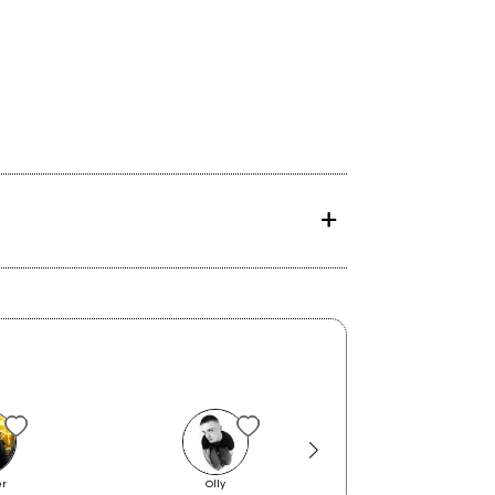
er
Olly
GALEFFI