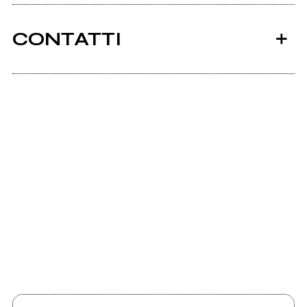
CONTATTI
Scrivi all'utente che amministra la pagina.
2017
Controluce
Invia messaggio