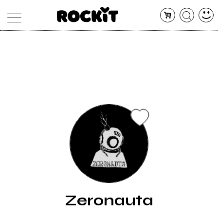
MAGAZINE
DATABASE
ARTICOLI
CONCERTI
ARTISTI
SHOP
RADIO
Zeronauta