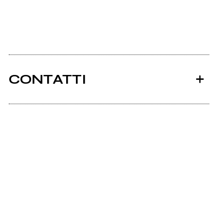
CONTATTI
Ancora nessun utente amministra questa pagina,
puoi farlo tu.
Richiedi la gestione