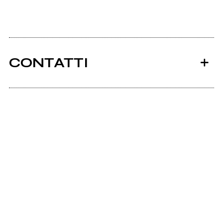
CONTATTI
Ancora nessun utente amministra questa pagina,
puoi farlo tu.
Richiedi la gestione