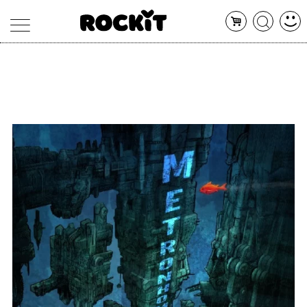
MAGAZINE
DATABASE
ARTICOLI
CONCERTI
ARTISTI
SHOP
RADIO