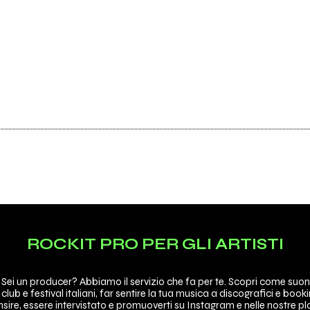
ROCKIT PRO PER GLI ARTISTI
 Sei un producer? Abbiamo il servizio che fa per te. Scopri come suon
 club e festival italiani, far sentire la tua musica a discografici e booki
sire, essere intervistato e promuoverti su Instagram e nelle nostre pla