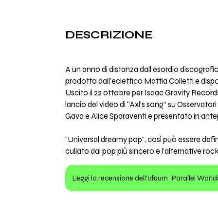
DESCRIZIONE
A un anno di distanza dall’esordio discografic
prodotto dall’eclettico Mattia Colletti e di
Uscito il 22 ottobre per Isaac Gravity Record
lancio del video di “Axl’s song” su Osservatori
Gava e Alice Sparaventi e presentato in antep
"Universal dreamy pop", così può essere defini
cullato dal pop più sincero e l’alternative ro
Leggi la recensione dell'album "Parallel World