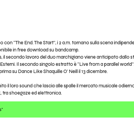
o con “The End. The Start”, i 2 a.m. tornano sulla scena indipenden
sponibile in free download su bandcamp.
s, il secondo lavoro del duo marchigiano viene anticipato dallo 
 Esterni. Il secondo singolo estratto è “Live from a parallel world”
rima su Dance Like Shaquille O’ Neill il 13 dicembre.
to il loro sound che lascia alle spalle il mercato musicale odiern
ck, tra shoegaze ed elettronica.
s"