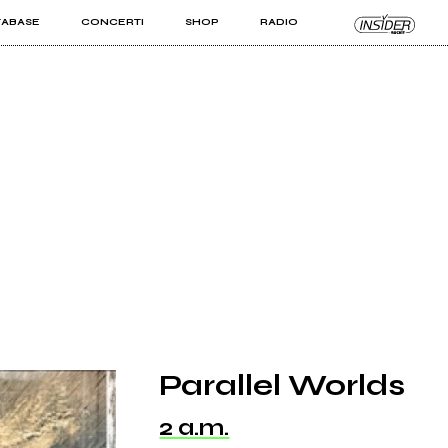
TABASE
CONCERTI
SHOP
RADIO
KIT PRO
ISTI
VIZI
Parallel Worlds
2 a.m.