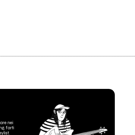
are nei
ng, farti
ylist.