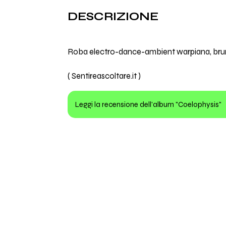
DESCRIZIONE
Roba electro-dance-ambient warpiana, brumo
( Sentireascoltare.it )
Leggi la recensione dell'album "Coelophysis"