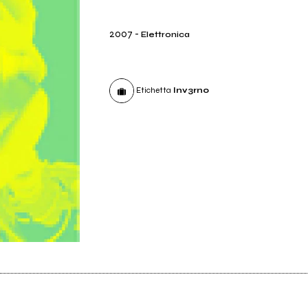
2007
-
Elettronica
Etichetta
Inv3rno