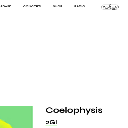
TABASE
CONCERTI
SHOP
RADIO
KIT PRO
ISTI
VIZI
Coelophysis
2GI