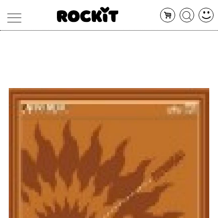
MAGAZINE
DATABASE
ARTICOLI
CONCERTI
ARTISTI
SHOP
RADIO