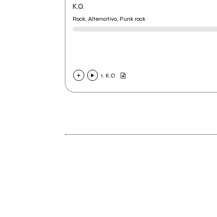
K.O.
Rock, Alternativo, Punk rock
1. K.O.