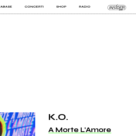
TABASE
CONCERTI
SHOP
RADIO
KIT PRO
ISTI
VIZI
K.O.
A Morte L'Amore