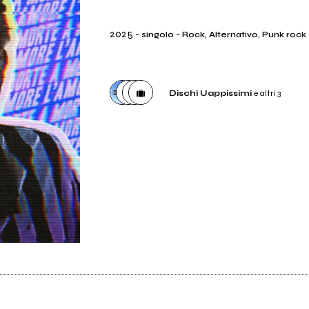
2025
-
-
singolo
Rock, Alternativo, Punk rock
Dischi Uappissimi
e altri 3
Etichetta
Dischi Uappissimi
Distributore
ADA Music Italy
Etichetta
Faro records
Etichetta
Mosho Dischi