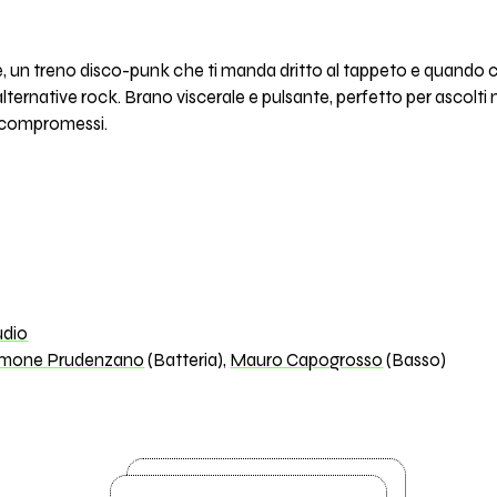
re, un treno disco-punk che ti manda dritto al tappeto e quando c
alternative rock. Brano viscerale e pulsante, perfetto per ascol
ro compromessi.
udio
imone Prudenzano
(Batteria),
Mauro Capogrosso
(Basso)