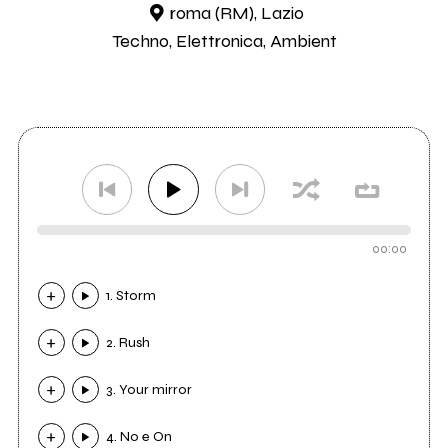
roma (RM), Lazio
Techno, Elettronica, Ambient
00:00
1. Storm
2. Rush
3. Your mirror
4. No e On