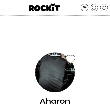
MAGAZINE
DATABASE
ARTICOLI
CONCERTI
ARTISTI
SHOP
RADIO
Aharon