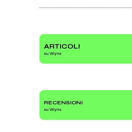
2017
2017
Rockit Vol. 89 (compilation)
Life
Soundcloud.com
Facebook
ARTICOLI
su Wyns
Paris
RECENSIONI
su Wyns