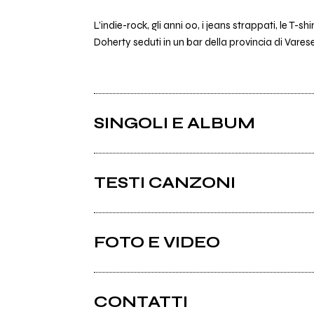
L’indie-rock, gli anni 00, i jeans strappati, le T-s
Doherty seduti in un bar della provincia di Varese.
SINGOLI E ALBUM
TESTI CANZONI
Lazarus testo
FOTO E VIDEO
Album: Life Happens
CONTATTI