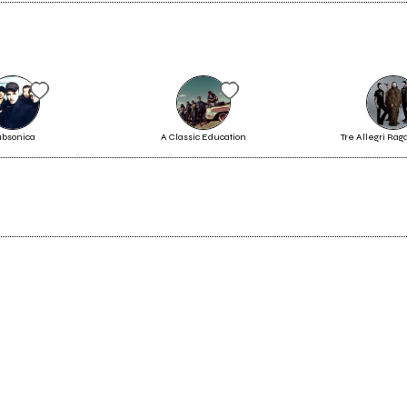
ubsonica
A Classic Education
Tre Allegri Rag