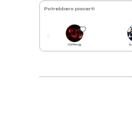
Potrebbero piacerti
Ascolta la nuova compilation
Calibro 35
S
Rockit Vol. 89!
2016
Life Happens