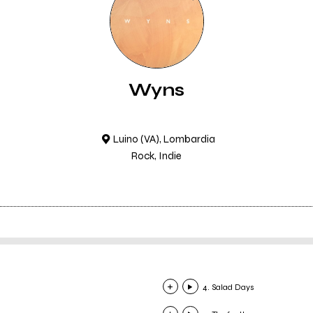
Wyns
Luino (VA), Lombardia
Rock, Indie
4. Salad Days