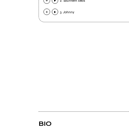
2. Southern seas
3. Johnny
BIO