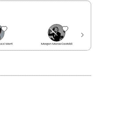
azzi Morti
Morgan Marco Castoldi
Dente
2011
A place like this