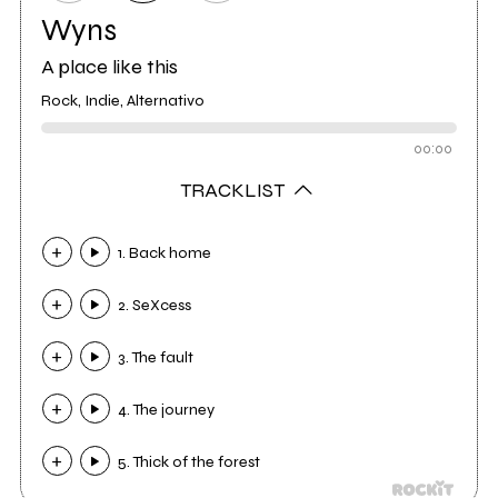
Wyns
A place like this
Rock, Indie, Alternativo
00:00
TRACKLIST
1. Back home
2. SeXcess
3. The fault
4. The journey
5. Thick of the forest