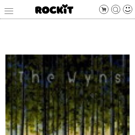
MAGAZINE
DATABASE
ARTICOLI
CONCERTI
ARTISTI
SHOP
RADIO