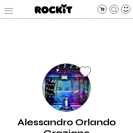
MAGAZINE
DATABASE
ARTICOLI
CONCERTI
ARTISTI
SHOP
RADIO
Alessandro Orlando