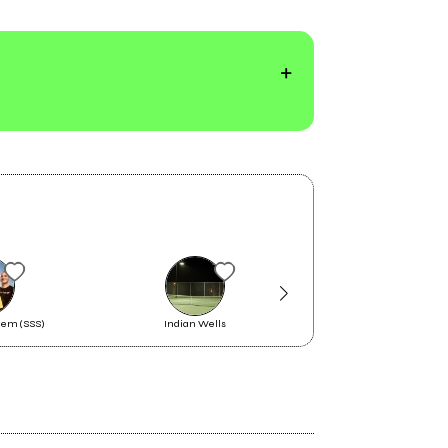
tem (SSS)
Indian Wells
The Death Of Anna Ka