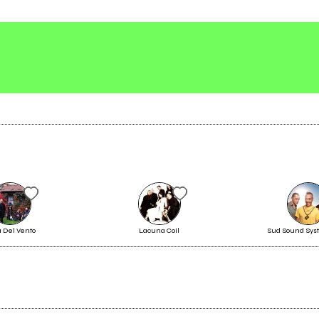
Scrivi all'utente che amministra la pagina.
Invia messaggio
 Del Vento
Lacuna Coil
Sud Sound Sys