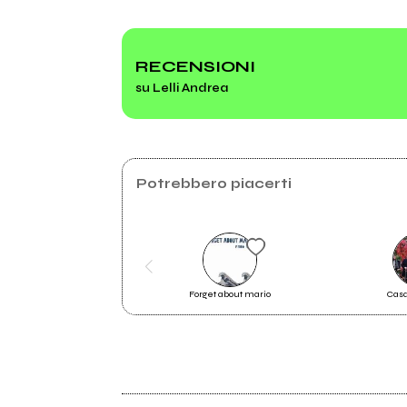
2016
PINDARICAMENTE
RECENSIONI
su Lelli Andrea
PhotoBook
Potrebbero piacerti
Forget about mario
Casa
2015
PINDARICAMENTE