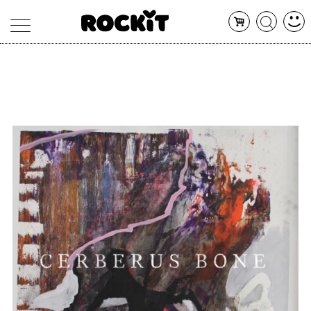
MAGAZINE
DATABASE
ARTICOLI
CONCERTI
ARTISTI
SHOP
RADIO