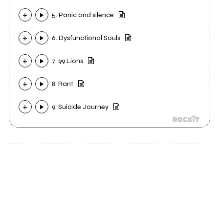
5. Panic and silence
6. Dysfunctional Souls
7. 99 Lions
8. Rant
9. Suicide Journey