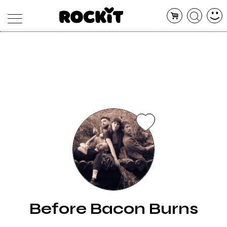
MAGAZINE
DATABASE
ARTICOLI
CONCERTI
ARTISTI
SHOP
RADIO
Before Bacon Burns