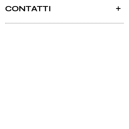
CONTATTI
Linktr.ee
Persefone
2015
2013
Spotify
Forgotten Bacon
BAN
Scrivi agli amministratori della pagina.
Invia messaggio