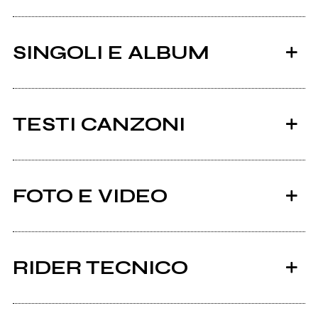
SINGOLI E ALBUM
TESTI CANZONI
Ci sono 11 testi di canzoni di Before Bacon Burns.
FOTO E VIDEO
Tutti i testi
2024
2020
Persefone
Difetti
RIDER TECNICO
Visualizza il documento