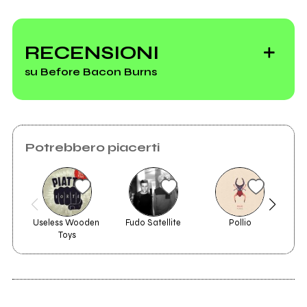
RECENSIONI
su Before Bacon Burns
Potrebbero piacerti
Useless Wooden 
Fudo Satellite
Pollio
Ma
Toys
2024
2020
Persefone
Difetti