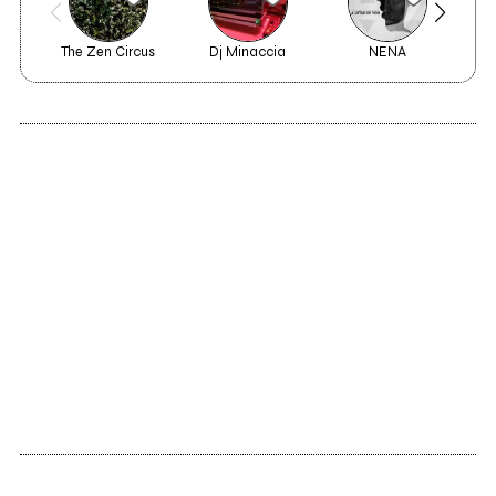
The Zen Circus
Dj Minaccia
NENA
2012
Into the Wildebeest