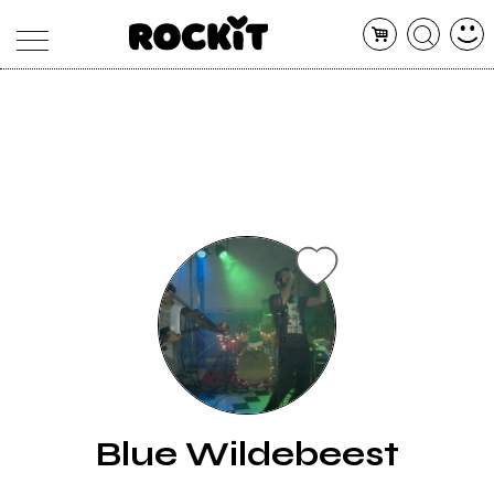
MAGAZINE
DATABASE
ARTICOLI
CONCERTI
ARTISTI
SHOP
RADIO
Blue Wildebeest