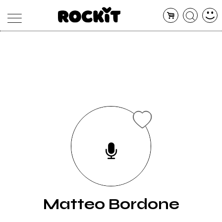
MAGAZINE
DATABASE
ARTICOLI
CONCERTI
ARTISTI
SHOP
RADIO
Matteo Bordone