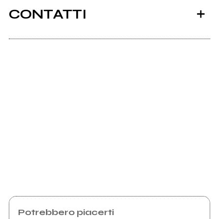
CONTATTI
Scrivi all'utente che amministra la pagina.
2017
Il fascino delle idee
Invia messaggio
Potrebbero piacerti