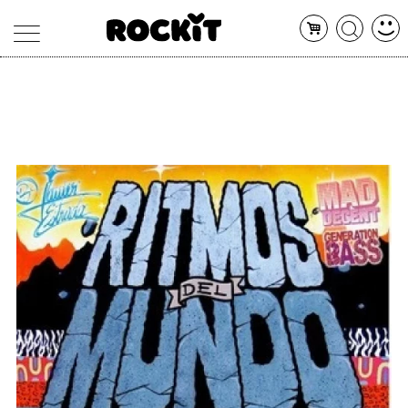
MAGAZINE
DATABASE
ARTICOLI
CONCERTI
ARTISTI
SHOP
RADIO