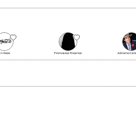
En Roco
Francesco Tricarico
Adriano Cel