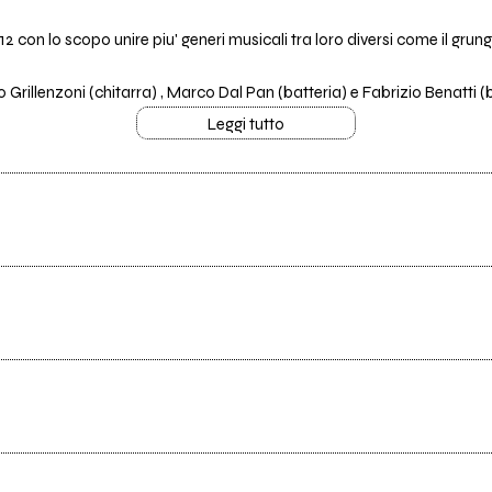
 con lo scopo unire piu' generi musicali tra loro diversi come il grun
rillenzoni (chitarra) , Marco Dal Pan (batteria) e Fabrizio Benatti (b
Leggi tutto
Tutti i testi