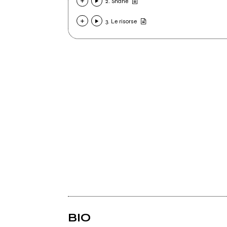
2. Shane
3. Le risorse
BIO