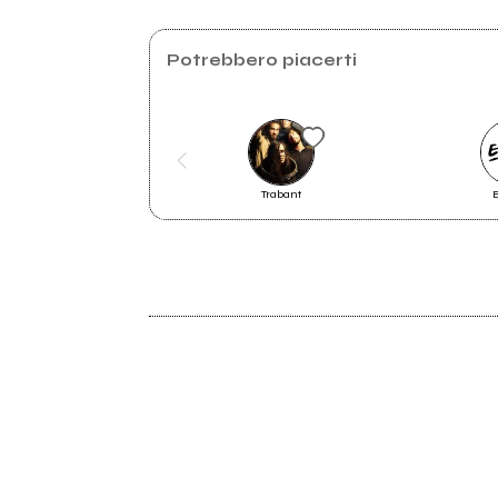
Potrebbero piacerti
La Festa del Ringraziamento a
Trabant
Finale Emilia: guarda la gallery
2014
Madness (EP 2015)