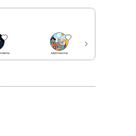
entano
Mannarino
Who is Boro?