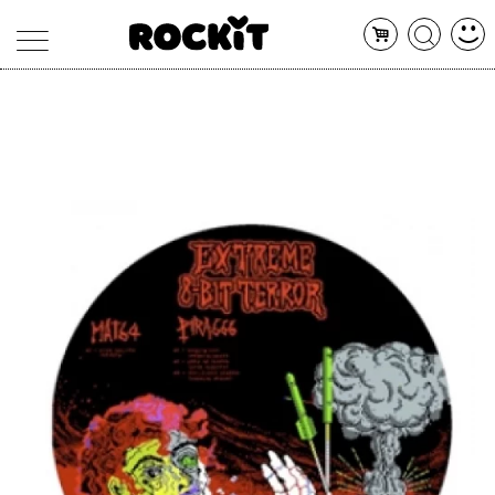
MAGAZINE
DATABASE
ARTICOLI
CONCERTI
ARTISTI
SHOP
RADIO