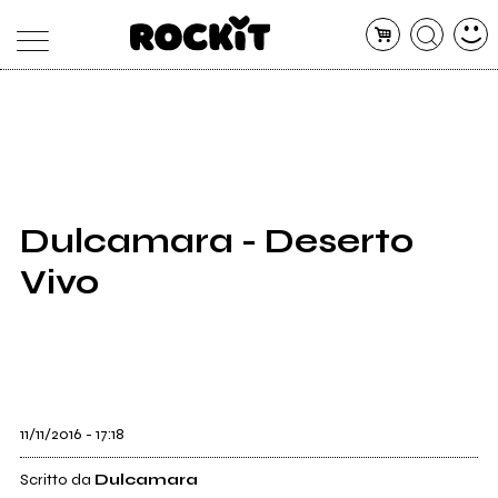
MAGAZINE
DATABASE
ARTICOLI
CONCERTI
ARTISTI
SHOP
Dulcamara - Deserto
RADIO
Vivo
11/11/2016 - 17:18
Scritto da
Dulcamara