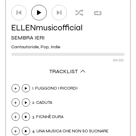
ELLENmusicofficial
SEMBRA IERI
Cantautoriale, Pop, Indie
00:00
TRACKLIST
1. FUGGONO I RICORDI
2. CADUTA
3. FICNHÈ DURA
4. UNA MUSICA CHE NON SO SUONARE