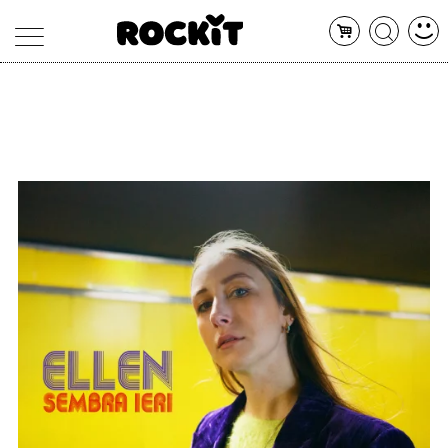
MAGAZINE
DATABASE
ARTICOLI
CONCERTI
ARTISTI
SHOP
RADIO