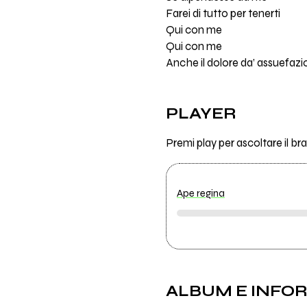
Farei di tutto per tenerti
Qui con me
Qui con me
Anche il dolore da’ assuefaz
PLAYER
Premi play per ascoltare il b
Ape regina
ALBUM E INFO