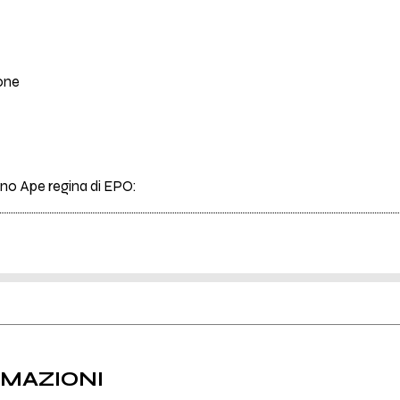
ione
rano Ape regina di EPO:
RMAZIONI