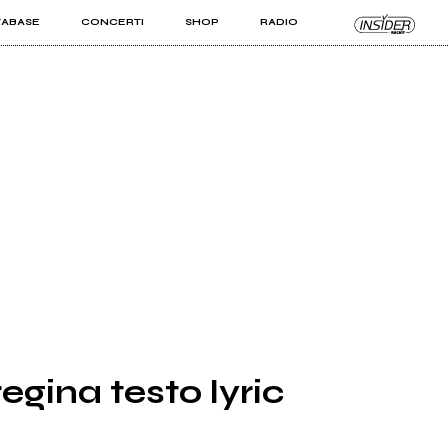
TABASE
CONCERTI
SHOP
RADIO
KIT PRO
ISTI
VIZI
egina testo lyric