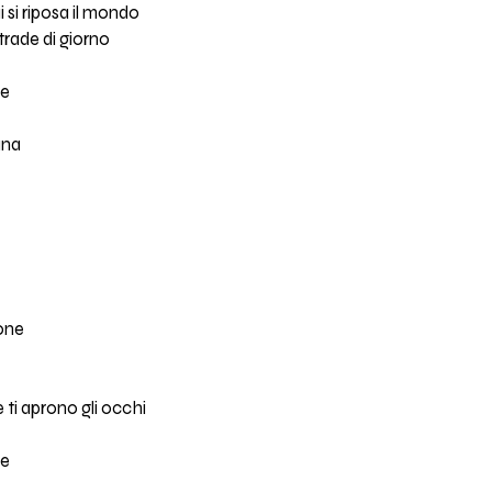
 si riposa il mondo
trade di giorno
re
ana
ione
 ti aprono gli occhi
re