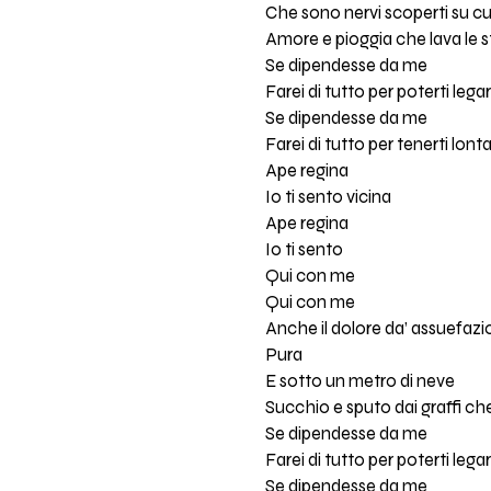
Che sono nervi scoperti su cui
Amore e pioggia che lava le s
Se dipendesse da me
Farei di tutto per poterti lega
Se dipendesse da me
Farei di tutto per tenerti lont
Ape regina
Io ti sento vicina
Ape regina
Io ti sento
Qui con me
Qui con me
Anche il dolore da’ assuefaz
Pura
E sotto un metro di neve
Succhio e sputo dai graffi che
Se dipendesse da me
Farei di tutto per poterti lega
Se dipendesse da me