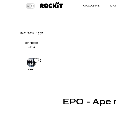
MAGAZINE
DA
INSIDER
ROC
ARTICOLI
ART
RECENSIONI
SER
VIDEO
17/01/2019 - 15:37
Scritto da
EPO
5
EPO
EPO - Ape r