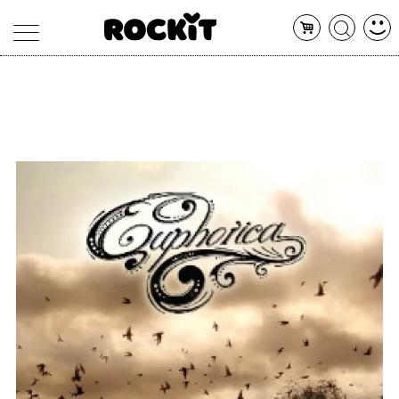
MAGAZINE
DATABASE
ARTICOLI
CONCERTI
ARTISTI
SHOP
RADIO