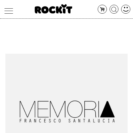
MAGAZINE
DATABASE
ARTICOLI
CONCERTI
ARTISTI
SHOP
RADIO