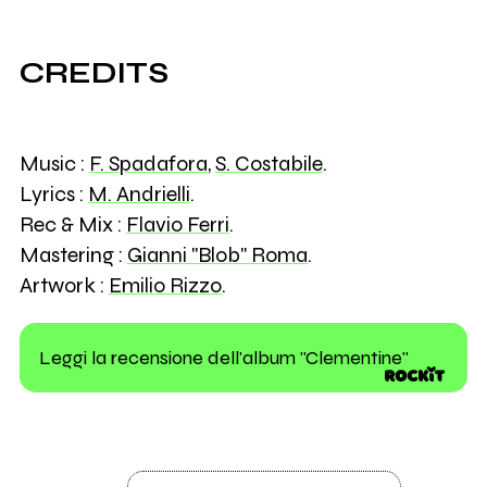
CREDITS
Music :
F. Spadafora
,
S. Costabile
.
Lyrics :
M. Andrielli
.
Rec & Mix :
Flavio Ferri
.
Mastering :
Gianni "Blob" Roma
.
Artwork :
Emilio Rizzo
.
Leggi la recensione dell'album "Clementine"