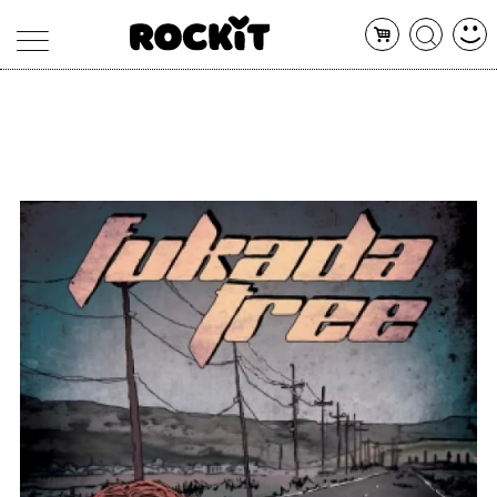
MAGAZINE
DATABASE
ARTICOLI
CONCERTI
ARTISTI
SHOP
RADIO