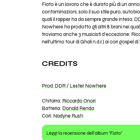
Fiato è un lavoro che è durato più di un an
contaminazioni, solo il suo stile puro, auto
quali il rapper ha da sempre grande intesa. DD
Nowhere ha prodotto gli altri 8 brani nei qua
troviamo anche 3 musicisti d'eccezione: Ricca
nell'ultimo tour di Ghali n.d.r.) ai cori gospel di
CREDITS
Prod. DDR
/
Lester Nowhere
Chitarra:
Riccardo Onori
Batteria:
Donald Renda
Cori:
Nadyne Rush
Leggi la recensione dell'album "Fiato"