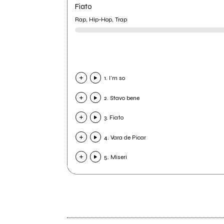
Fiato
Rap, Hip-Hop, Trap
1. I'm so
2. Stavo bene
3. Fiato
4. Vara de Picar
5. Miseri