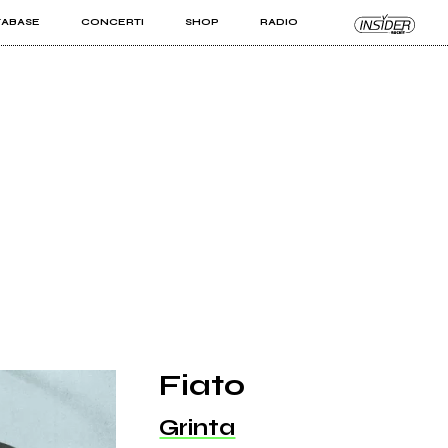
TABASE
CONCERTI
SHOP
RADIO
KIT PRO
ISTI
VIZI
Fiato
Grinta