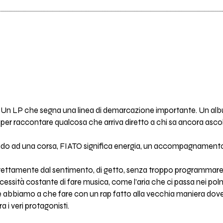
nta. Un LP che segna una linea di demarcazione importante. Un 
 per raccontare qualcosa che arriva diretto a chi sa ancora ascol
fondo ad una corsa, FIATO significa energia, un accompagnamento 
direttamente dal sentimento, di getto, senza troppo programmare
cessità costante di fare musica, come l’aria che ci passa nei pol
che abbiamo a che fare con un rap fatto alla vecchia maniera dov
a i veri protagonisti.