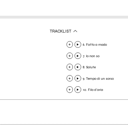
TRACKLIST
6. Fatto a modo
7. Io non so
8. Salute
9. Tempo di un sorso
10. Filo d'aria