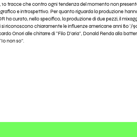
no, 10 tracce che contro ogni tendenza del momento non present
biografico e introspettivo. Per quanto riguarda la produzione h
R ha curato, nello specifico, la produzione di due pezzi, il mixagg
li si riconoscono chiaramente le influenze americane anni 80 ‘/90’
rdo Onori alle chitarre di “Filo D’aria”, Donald Renda alla batter
 “Io non so”.